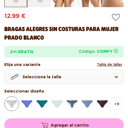
en
en
una
un
ventana
ve
Precio
12.99 €
modal
mo
habitual
BRAGAS ALEGRES SIN COSTURAS PARA MUJER
PRADO BLANCO
Código:
COMFY
2+1 GRATIS
Elija una variante
Tabla de tallas
Selecciona la talla
Seleccionar diseño
+8
Agregar al carrito