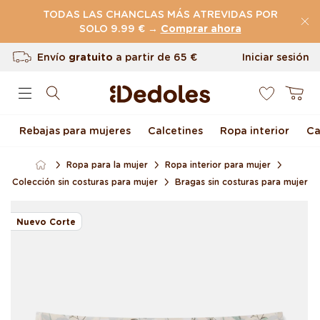
Ir directamente al
TODAS LAS CHANCLAS MÁS ATREVIDAS POR
contenido
SOLO 9.99 € →
(60.231 Reseñas)
Comprar ahora
Envío
gratuito
a partir de
65 €
Iniciar sesión
0
Devolución en 100 días
Carrito
Diseño original creado por nosotros
Rebajas para mujeres
Calcetines
Ropa interior
Ca
Envío rápido en menos de 48 horas
Ropa para la mujer
Ropa interior para mujer
Colección sin costuras para mujer
Bragas sin costuras para mujer
Ir directamente a la
información del
Nuevo Corte
producto